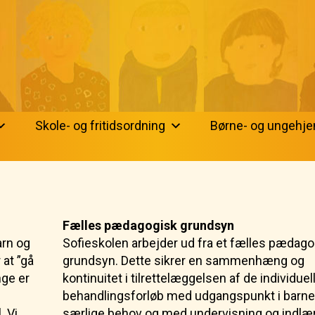
Skole- og fritidsordning
Børne- og ungehj
Fælles pædagogisk grundsyn
arn og
Sofieskolen arbejder ud fra et fælles pædago
 at ”gå
grundsyn. Dette sikrer en sammenhæng og
nge er
kontinuitet i tilrettelæggelsen af de individuel
behandlingsforløb med udgangspunkt i barne
. Vi
særlige behov og med undervisning og indlæ