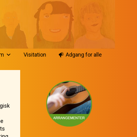
em
Visitation
Adgang for alle
gisk
le
ts
ring