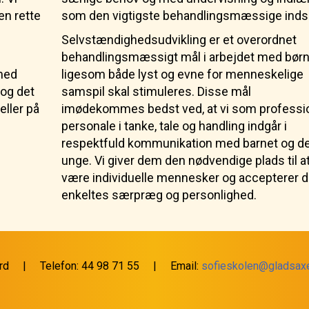
en rette
som den vigtigste behandlingsmæssige inds
Selvstændighedsudvikling er et overordnet
behandlingsmæssigt mål i arbejdet med børn
 med
ligesom både lyst og evne for menneskelige
 og det
samspil skal stimuleres. Disse mål
eller på
imødekommes bedst ved, at vi som professi
personale i tanke, tale og handling indgår i
respektfuld kommunikation med barnet og d
unge. Vi giver dem den nødvendige plads til a
være individuelle mennesker og accepterer 
enkeltes særpræg og personlighed.
d | Telefon: 44 98 71 55 | Email:
sofieskolen@gladsax