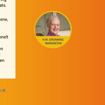
ats.
ene,
onelt
en
t
den
e.dk